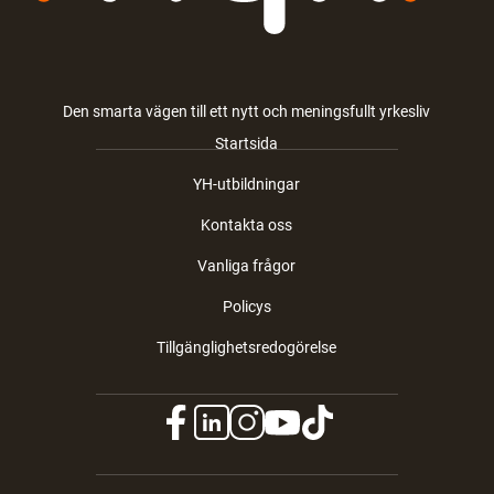
Den smarta vägen till ett nytt och meningsfullt yrkesliv
Startsida
YH-utbildningar
Kontakta oss
Vanliga frågor
Policys
Tillgänglighetsredogörelse
f
l
i
y
t
a
i
n
o
i