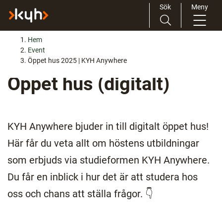
Sök
Meny
H
Huvudnavigation
Hem
o
Event
p
Öppet hus 2025 | KYH Anywhere
p
Öppet hus (digitalt)
a
t
i
l
KYH Anywhere bjuder in till digitalt öppet hus!
l
Här får du veta allt om höstens utbildningar
i
n
som erbjuds via studieformen KYH Anywhere.
n
Du får en inblick i hur det är att studera hos
e
h
oss och chans att ställa frågor. 👇
å
l