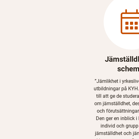
Jämställd
schem
”Jämlikhet i yrkeslive
utbildningar på KYH.
till att ge de stud
om jämställdhet, de
och förutsättningar 
Den ger en inblick 
individ och grupp
jämställdhet och jäm