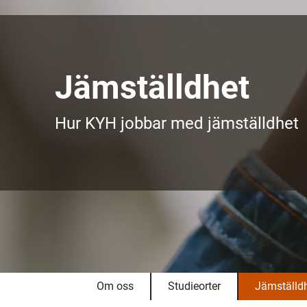
l
l
Jämställdhet
Hur KYH jobbar med jämställdhet
Om oss
Studieorter
Jämställd