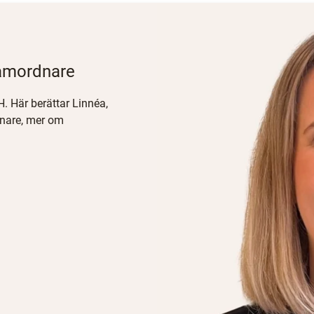
samordnare
H. Här berättar Linnéa,
dnare, mer om