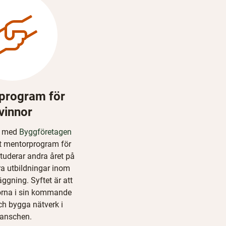
program för
vinnor
(
s med
Byggföretagen
ö
tt mentorprogram för
p
tuderar andra året på
p
a utbildningar inom
n
ggning. Syftet är att
a
orna i sin kommande
s
ch bygga nätverk i
i
ranschen.