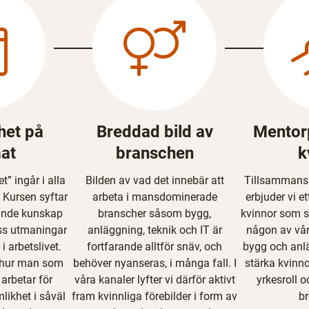
het på
Breddad bild av
Mentor
at
branschen
k
t” ingår i alla
Bilden av vad det innebär att
Tillsamman
 Kursen syftar
arbeta i mansdominerade
erbjuder vi e
erande kunskap
branscher såsom bygg,
kvinnor som s
ss utmaningar
anläggning, teknik och IT är
någon av vår
i arbetslivet.
fortfarande alltför snäv, och
bygg och anlä
i hur man som
behöver nyanseras, i många fall. I
stärka kvinn
 arbetar för
våra kanaler lyfter vi därför aktivt
yrkesroll o
likhet i såväl
fram kvinnliga förebilder i form av
b