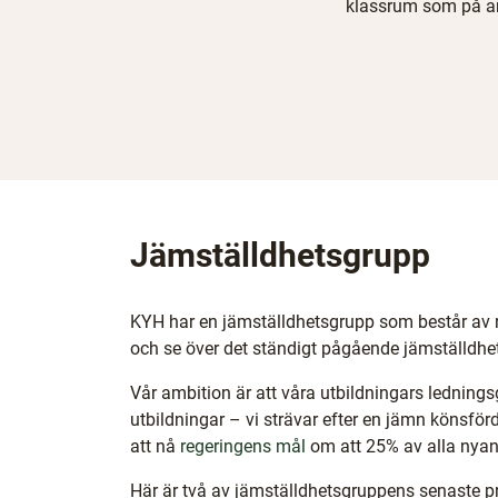
klassrum som på ar
Jämställdhetsgrupp
KYH har en jämställdhetsgrupp som består av re
och se över det ständigt pågående jämställdhet
Vår ambition är att våra utbildningars lednin
utbildningar – vi strävar efter en jämn könsför
(
att nå
regeringens mål
om att 25% av alla nyan
ö
Här är två av jämställdhetsgruppens senaste pr