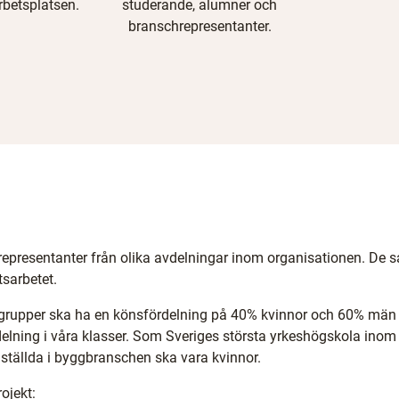
betsplatsen.
studerande, alumner och
branschrepresentanter.
presentanter från olika avdelningar inom organisationen. De sa
sarbetet.
gsgrupper ska ha en könsfördelning på 40% kvinnor och 60% män 
delning i våra klasser. Som Sveriges största yrkeshögskola inom
ställda i byggbranschen ska vara kvinnor.
ojekt: