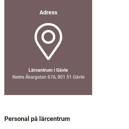
(
Adress
ö
p
p
n
a
s
i
Lärcentrum i Gävle
n
Nedre Åkargatan 67A, 801 51 Gävle
y
t
t
f
ö
n
Personal på lärcentrum
s