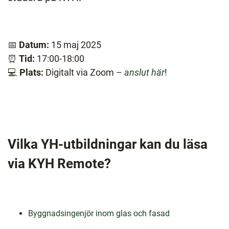
l
📅
Datum:
15 maj 2025
⏰
Tid:
17:00-18:00
💻
Plats:
Digitalt via Zoom –
anslut här
!
Vilka YH-utbildningar kan du läsa
via KYH Remote?
Byggnadsingenjör inom glas och fasad