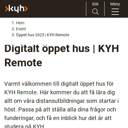
Sök
Meny
H
Huvudnavigation
Hem
o
Event
p
Öppet hus 2025 | KYH Remote
p
Digitalt öppet hus | KYH
a
t
Remote
i
l
l
i
Varmt välkommen till digitalt öppet hus för
n
KYH
Remote
. Här kommer du att få lära dig
n
allt om våra distansutbildningar som startar i
e
höst. Passa på att ställa alla dina frågor och
h
å
funderingar, och få en inblick hur det är att
l
studera på KYH.