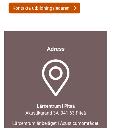
Kontakta utbildningsledaren
(
Adress
ö
p
p
n
a
s
i
Lärcentrum i Piteå
n
Akustikgränd 3A, 941 63 Piteå
y
t
Lärcentrum är beläget i Acusticumområdet.