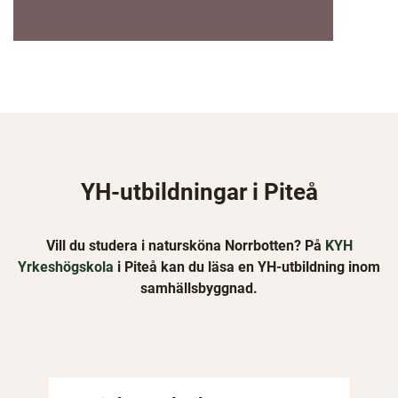
t
f
ö
n
s
t
e
r
YH-utbildningar i Piteå
)
Vill du studera i natursköna Norrbotten? På
KYH
Yrkeshögskola
i Piteå kan du läsa en YH-utbildning inom
samhällsbyggnad.