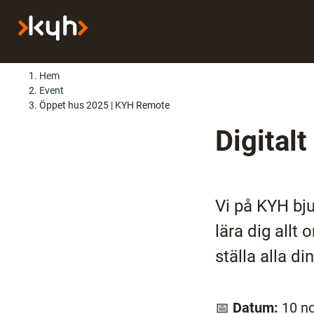
H
Huvudnavigation
Hem
o
Event
p
Öppet hus 2025 | KYH Remote
p
Digital
a
t
i
l
Vi på KYH bju
l
i
lära dig allt
n
ställa alla d
n
e
h
å
📅
Datum:
10 n