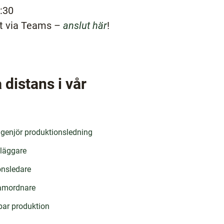
:30
lt via Teams –
anslut här
!
 distans i vår
genjör produktionsledning
läggare
nsledare
samordnare
lbar produktion