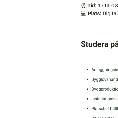
l
⏰
Tid:
17:00-18
l
💻
Plats:
Digita
Studera på
Anläggningsin
Bygglovshand
Byggproduktio
Installations
Platschef hål