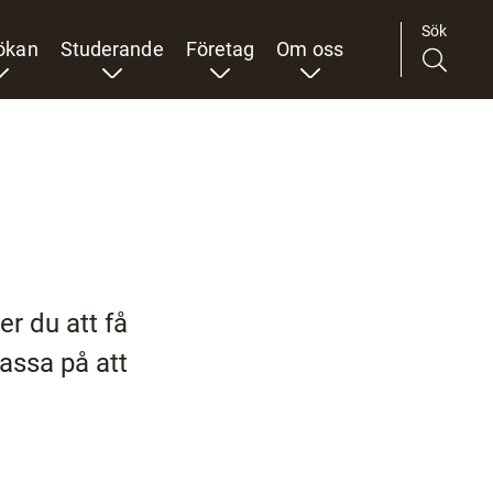
Sök
ökan
Studerande
Företag
Om oss
er du att få
Passa på att