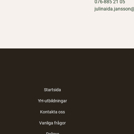
076-885 21 05
julinaida.jansson
Startsida
YH-utbildningar
Kontakta oss
Vanliga frågor