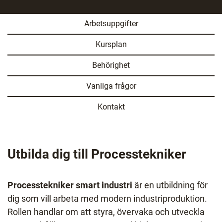
l
a
s
Arbetsuppgifter
i
n
Kursplan
y
Behörighet
t
t
Vanliga frågor
f
ö
Kontakt
n
s
t
e
Utbilda dig till Processtekniker
r
)
Processtekniker smart industri
är en utbildning för
dig som vill arbeta med modern industriproduktion.
Rollen handlar om att styra, övervaka och utveckla