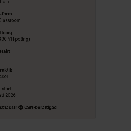
kholm
ieform
Classroom
ttning
(430 YH-poäng)
etakt
d
raktik
ckor
 start
ti 2026
stnadsfri
CSN-berättigad