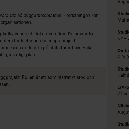
Augus
Studi
 vara ute på byggarbetsplatsen. Fördelningen kan
Mal
i organisationen.
Stud
, kalkylering och dokumentation. Du använder
KYH 
 hantera budgetar och följa upp projekt.
rocessen är du ofta på plats för att övervaka
Omfa
llt går enligt plan.
2 år 
Studi
Helti
ggprojekt! Rollen är ett administrativt stöd och
ssen.
LIA-p
24 ve
Nästa
Augus
Studi