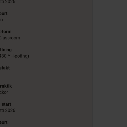
ti 2026
eort
mö
ieform
Classroom
ttning
(430 YH-poäng)
etakt
d
raktik
ckor
 start
ti 2026
eort