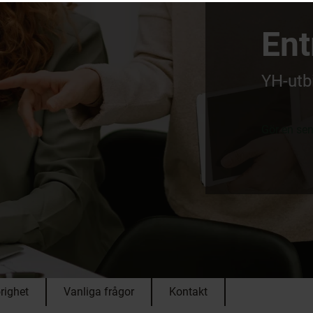
Ent
YH-utbi
Gör en se
righet
Vanliga frågor
Kontakt