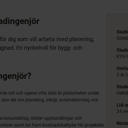
nadingenjör
Studi
Göte
för dig som vill arbeta med planering,
nad. En nyckelroll för bygg- och
Stud
KYH 
Omfa
ngenjör?
2 år 
Studi
de roll och agerar ofta stöd åt platschefen under
Helti
 stor del om planering, inköp, avtalsskrivning och
LIA-p
24 ve
avtalsunderlag, sköter upphandlingar och
Nästa
ntörer samt tar fram kostnadskalkyler för projektets