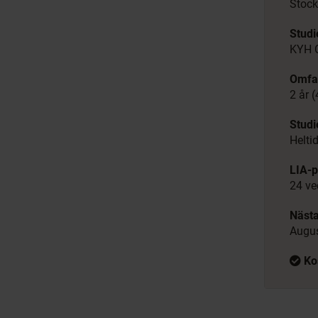
Stoc
Stud
KYH 
Omfa
2 år 
Studi
Helti
LIA-p
24 ve
Nästa
Augus
Ko