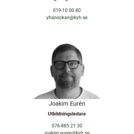
019-10 00 80
yhansokan@kyh.se
Joakim Eurén
Utbildningsledare
076-885 21 30
joakim.euren@kyh.se