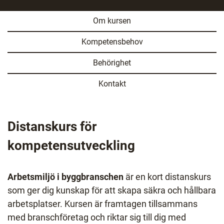
a
l
s
Om kursen
i
n
Kompetensbehov
y
Behörighet
t
t
Kontakt
f
ö
n
Distanskurs för
s
t
kompetensutveckling
e
r
)
Arbetsmiljö i byggbranschen
är en kort distanskurs
som ger dig kunskap för att skapa säkra och hållbara
arbetsplatser. Kursen är framtagen tillsammans
med branschföretag och riktar sig till dig med