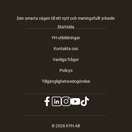
Den smarta vägen till ett nytt och meningsfullt yrkesliv
Startsida
YH-utbildningar
Kontakta oss
Vanliga frågor
Policys
Tillgänglighetsredogörelse
f
l
i
y
t
a
i
n
o
i
c
n
s
u
k
© 2026 KYH AB
e
k
t
t
t